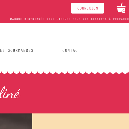
CONNEXION
+
marque distribuée sous licence pour les desserts à préparer
ES GOURMANDES
CONTACT
liné