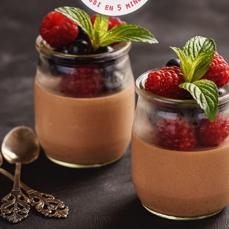
s
u
s
n
i
i
m
e
n
5