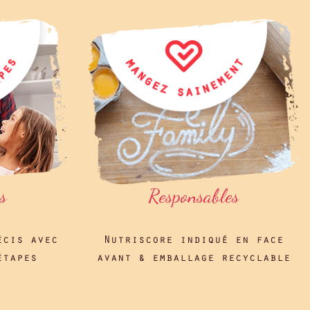
s
Responsables
écis avec
Nutriscore indiqué en face
étapes
avant & emballage recyclable