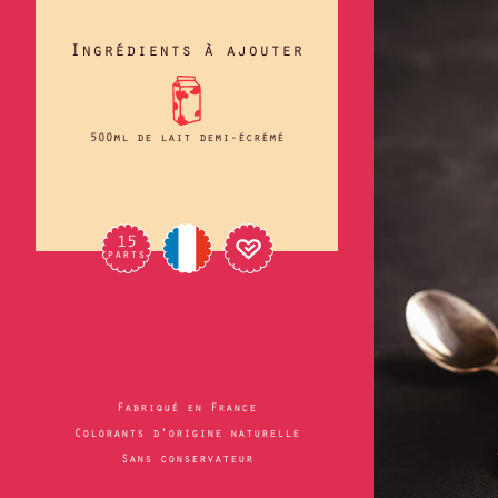
Ingrédients à ajouter
500ml de lait demi-écrémé
15
parts
Fabriqué en France
Colorants d'origine naturelle
Sans conservateur