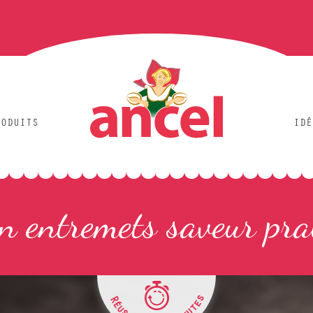
RODUITS
IDÉ
n entremets saveur pra
R
s
é
e
u
t