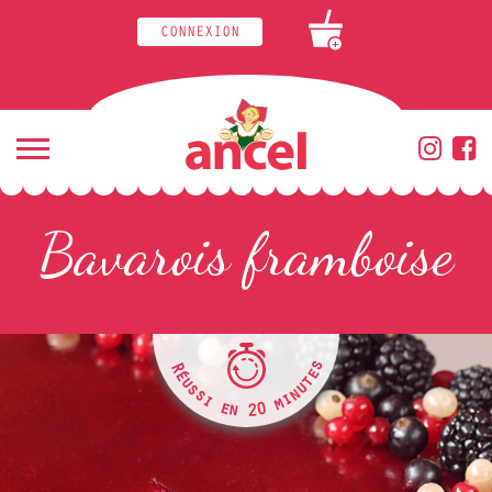
CONNEXION
+
Bavarois framboise
R
s
é
e
u
t
s
u
s
n
i
i
m
e
n
0
2