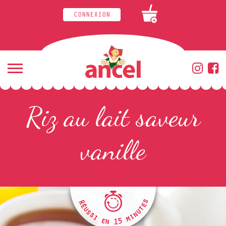
CONNEXION
+
Riz au lait saveur
vanille
R
s
é
e
u
t
s
u
s
n
i
i
m
e
n
5
1