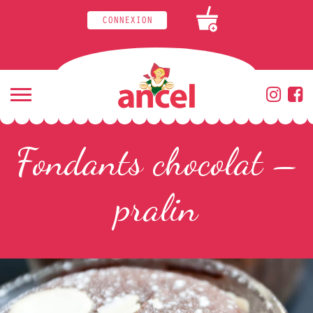
CONNEXION
+
Fondants chocolat –
pralin