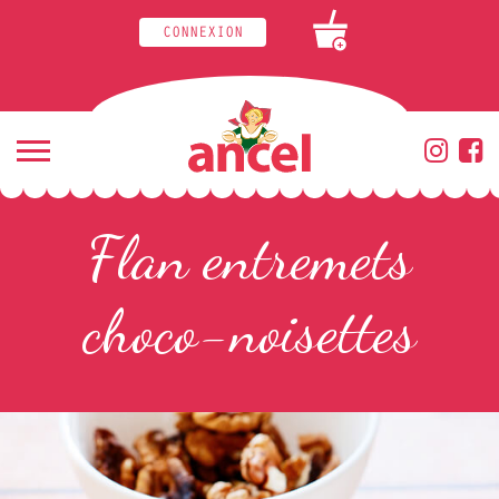
CONNEXION
+
Flan entremets
choco-noisettes