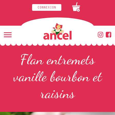
CONNEXION
+
Flan entremets
vanille bourbon et
raisins