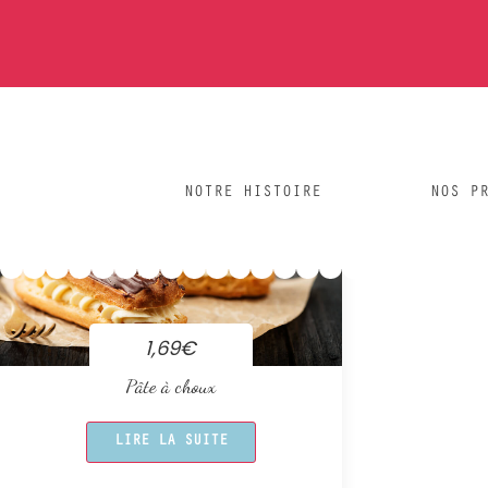
pâte à choux
Showing the single result
NOTRE HISTOIRE
NOS P
1,69
€
Pâte à choux
LIRE LA SUITE