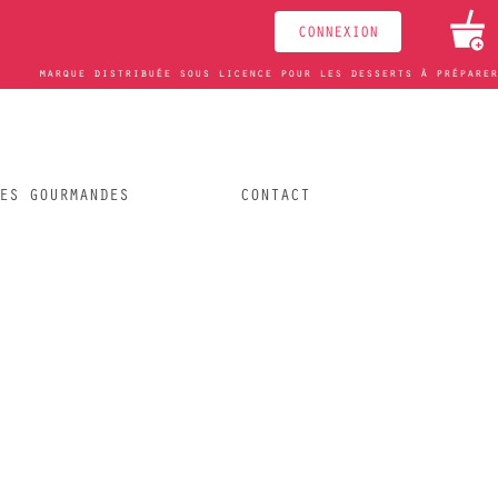
CONNEXION
+
marque distribuée sous licence pour les desserts à préparer
ES GOURMANDES
CONTACT